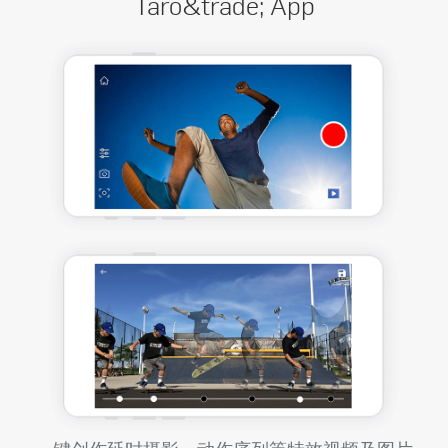
Taro&trade; App